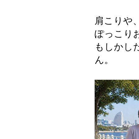
肩こりや
ぽっこり
​もしか
ん。